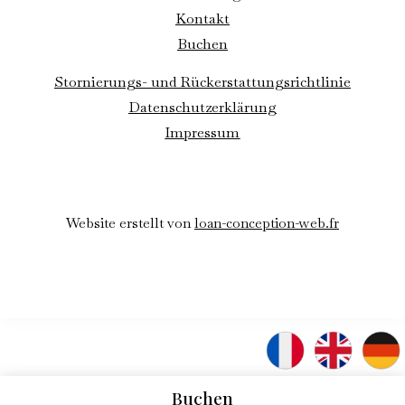
Kontakt
Buchen
Stornierungs- und Rückerstattungsrichtlinie
Datenschutzerklärung
Impressum
Website erstellt von
loan-conception-web.fr
Buchen
Buchen